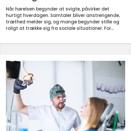
Når hørelsen begynder at svigte, påvirker det
hurtigt hverdagen. Samtaler bliver anstrengende,
træthed melder sig, og mange begynder stille og
roligt at trække sig fra sociale situationer. For
mange i Roskilde og omegn er et høreapparat i
Roskilde en enkel og effektiv vej tilbage til et mere
aktivt liv, hvor samtaler igen føles naturlige.Et
moderne høreapparat er ikke bare en forstærker. D...