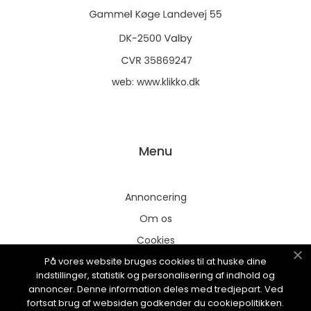
web:
www.klikko.dk
Menu
Annoncering
Om os
Cookies
På vores website bruges cookies til at huske dine
Kontakt os
indstillinger, statistik og personalisering af indhold og
Sitemap
annoncer. Denne information deles med tredjepart. Ved
fortsat brug af websiden godkender du cookiepolitikken.