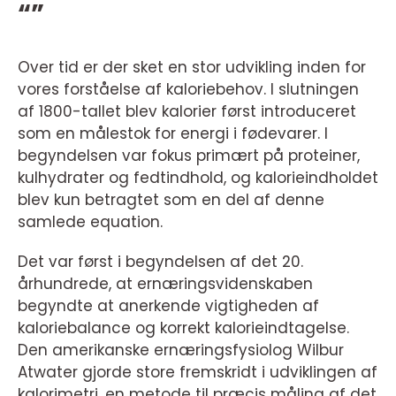
“”
Over tid er der sket en stor udvikling inden for
vores forståelse af kaloriebehov. I slutningen
af 1800-tallet blev kalorier først introduceret
som en målestok for energi i fødevarer. I
begyndelsen var fokus primært på proteiner,
kulhydrater og fedtindhold, og kalorieindholdet
blev kun betragtet som en del af denne
samlede equation.
Det var først i begyndelsen af det 20.
århundrede, at ernæringsvidenskaben
begyndte at anerkende vigtigheden af
kaloriebalance og korrekt kalorieindtagelse.
Den amerikanske ernæringsfysiolog Wilbur
Atwater gjorde store fremskridt i udviklingen af
kalorimetri, en metode til præcis måling af det