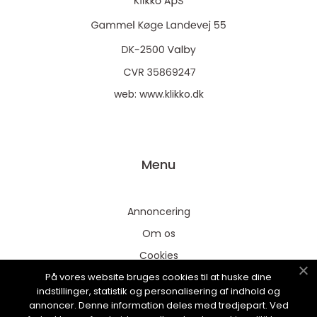
web:
www.klikko.dk
Menu
Annoncering
Om os
Cookies
På vores website bruges cookies til at huske dine
Kontakt os
indstillinger, statistik og personalisering af indhold og
Sitemap
annoncer. Denne information deles med tredjepart. Ved