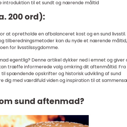
 introduktion til et sundt og nærende måltid
. 200 ord):
r at opretholde en afbalanceret kost og en sund livsstil.
 og tilberedningsmetoder kan du nyde et nærende måltid,
ikoen for livsstilssygdomme.
d egentlig? Denne artikel dykker ned i emnet og giver 
kan træffe informerede valg omkring dit aftenmåltid. Fra
il spændende opskrifter og historisk udvikling af sund
yre dig med værdifuld viden og inspiration til at sammens
e om sund aftenmad?