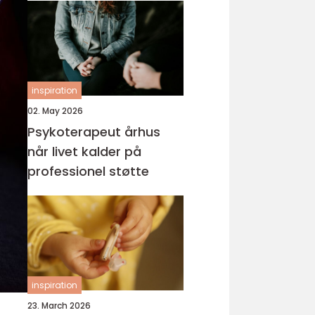
inspiration
02. May 2026
Psykoterapeut århus
når livet kalder på
professionel støtte
inspiration
23. March 2026