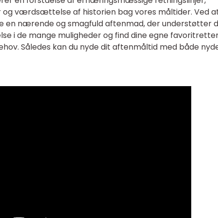
r en forståelse af ernæringsmæssige retningslinjer,
 og værdsættelse af historien bag vores måltider. Ved a
yde en nærende og smagfuld aftenmad, der understøtter d
lse i de mange muligheder og find dine egne favoritretter
behov. Således kan du nyde dit aftenmåltid med både nyd