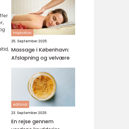
ffer
r,
 og
inspiration
25. September 2025
tid,
Massage i København:
Afslapning og velvære
editorial
23. September 2025
En rejse gennem