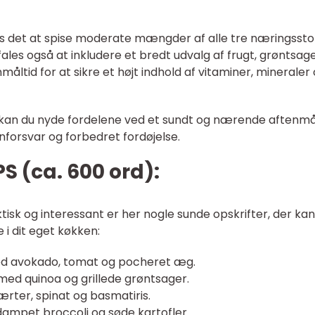
ales det at spise moderate mængder af alle tre næringssto
les også at inkludere et bredt udvalg af frugt, grøntsage
måltid for at sikre et højt indhold af vitaminer, mineraler
r, kan du nyde fordelene ved et sundt og nærende aftenmål
forsvar og forbedret fordøjelse.
S (ca. 600 ord):
isk og interessant er her nogle sunde opskrifter, der kan
e i dit eget køkken:
med avokado, tomat og pocheret æg.
t med quinoa og grillede grøntsager.
ærter, spinat og basmatiris.
dampet broccoli og søde kartofler.