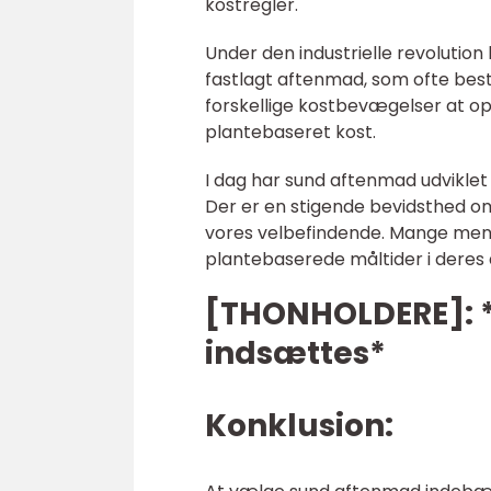
kostregler.
Under den industrielle revolution
fastlagt aftenmad, som ofte best
forskellige kostbevægelser at o
plantebaseret kost.
I dag har sund aftenmad udviklet 
Der er en stigende bevidsthed om
vores velbefindende. Mange menne
plantebaserede måltider i deres 
[THONHOLDERE]: *
indsættes*
Konklusion: