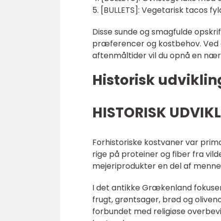
5. [BULLETS]: Vegetarisk tacos fy
Disse sunde og smagfulde opskrift
præferencer og kostbehov. Ved at 
aftenmåltider vil du opnå en nære
Historisk udvikli
HISTORISK UDVIKLI
Forhistoriske kostvaner var prim
rige på proteiner og fiber fra vil
mejeriprodukter en del af menne
I det antikke Grækenland fokuse
frugt, grøntsager, brød og olive
forbundet med religiøse overbev