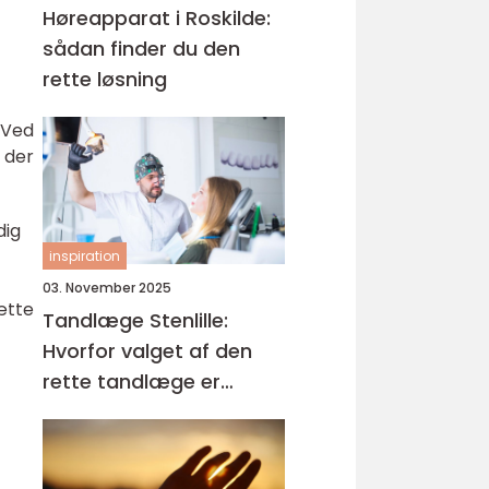
Høreapparat i Roskilde:
sådan finder du den
rette løsning
 Ved
 der
dig
inspiration
03. November 2025
ætte
Tandlæge Stenlille:
Hvorfor valget af den
rette tandlæge er
afgørende