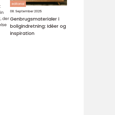
editorial
t
08. September 2025
in
Genbrugsmaterialer i
, der
else
boligindretning: Idéer og
inspiration