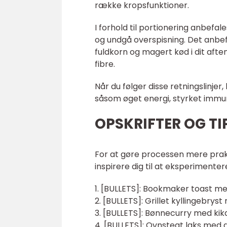
række kropsfunktioner.
I forhold til portionering anbef
og undgå overspisning. Det anbefa
fuldkorn og magert kød i dit aften
fibre.
Når du følger disse retningslinje
såsom øget energi, styrket immun
OPSKRIFTER OG TIP
For at gøre processen mere prakt
inspirere dig til at eksperimenter
1. [BULLETS]: Bookmaker toast 
2. [BULLETS]: Grillet kyllingebrys
3. [BULLETS]: Bønnecurry med kik
4. [BULLETS]: Ovnstegt laks med 