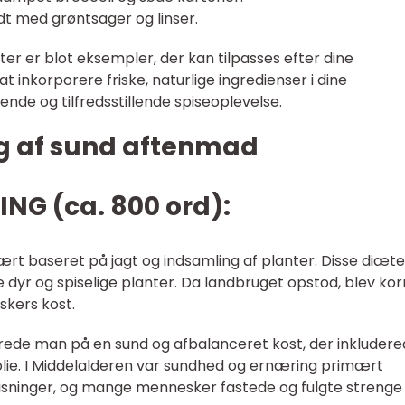
ldt med grøntsager og linser.
er er blot eksempler, der kan tilpasses efter dine
inkorporere friske, naturlige ingredienser i dine
nde og tilfredsstillende spiseoplevelse.
ng af sund aftenmad
NG (ca. 800 ord):
ært baseret på jagt og indsamling af planter. Disse diæte
de dyr og spiselige planter. Da landbruget opstod, blev ko
skers kost.
rede man på en sund og afbalanceret kost, der inkluder
nolie. I Middelalderen var sundhed og ernæring primært
isninger, og mange mennesker fastede og fulgte strenge