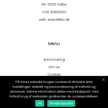
web:
www.klikko.dk
Menu
Annoncering
Om os
Cookies
På vores website bruges cookies til at huske dine
Kontakt os
indstillinger, statistik og personalisering af indhold og
Sitemap
annoncer. Denne information deles med tredjepart. Ved
fortsat brug af websiden godkender du cookiepolitikken.
Ok
Privatlivspolitik