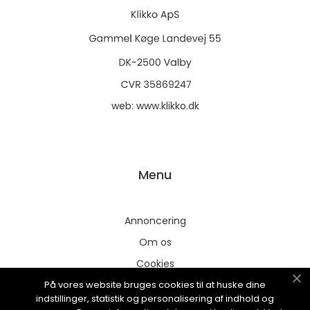
web:
www.klikko.dk
Menu
Annoncering
Om os
Cookies
På vores website bruges cookies til at huske dine
Kontakt os
indstillinger, statistik og personalisering af indhold og
Sitemap