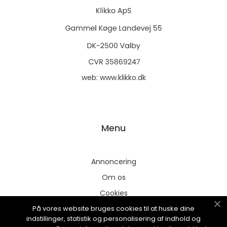
web:
www.klikko.dk
Menu
Annoncering
Om os
Cookies
På vores website bruges cookies til at huske dine
Kontakt os
indstillinger, statistik og personalisering af indhold og
Sitemap