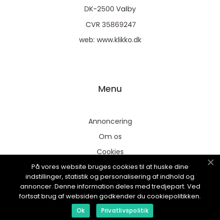
web:
www.klikko.dk
Menu
Annoncering
Om os
Cookies
På vores website bruges cookies til at huske dine
Kontakt os
indstillinger, statistik og personalisering af indhold og
Sitemap
annoncer. Denne information deles med tredjepart. Ved
fortsat brug af websiden godkender du cookiepolitikken.
Ok
Privatlivspolitik