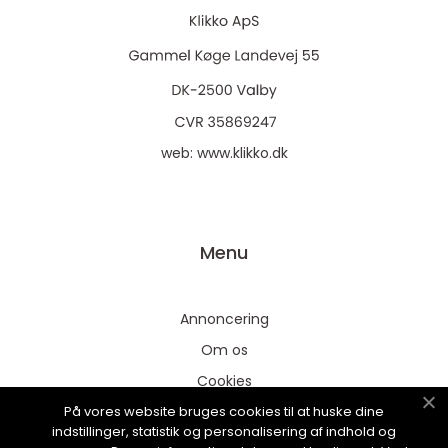
web:
www.klikko.dk
Menu
Annoncering
Om os
Cookies
På vores website bruges cookies til at huske dine
Kontakt os
indstillinger, statistik og personalisering af indhold og
Sitemap