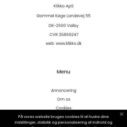
web:
www.klikko.dk
Menu
Annoncering
Om os
Cookies
På vores website bruges cookies til at huske dine
Kontakt os
indstillinger, statistik og personalisering af indhold og
Sitemap