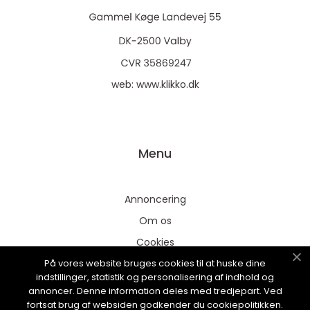
web:
www.klikko.dk
Menu
Annoncering
Om os
Cookies
På vores website bruges cookies til at huske dine
Kontakt os
indstillinger, statistik og personalisering af indhold og
Sitemap
annoncer. Denne information deles med tredjepart. Ved
fortsat brug af websiden godkender du cookiepolitikken.