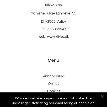
web:
www.klikko.dk
Menu
Annoncering
Om os
Cookies
På vores website bruges cookies til at huske dine
Kontakt os
indstillinger, statistik og personalisering af indhold og
Sitemap