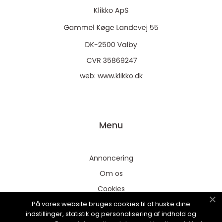
web:
www.klikko.dk
Menu
Annoncering
Om os
Cookies
På vores website bruges cookies til at huske dine
Kontakt os
indstillinger, statistik og personalisering af indhold og
Sitemap